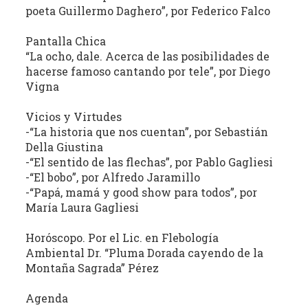
poeta Guillermo Daghero”, por Federico Falco
la
literatura,
Pantalla Chica
la
“La ocho, dale. Acerca de las posibilidades de
política,
hacerse famoso cantando por tele”, por Diego
las
Vigna
artes
y
Vicios y Virtudes
la
-“La historia que nos cuentan”, por Sebastián
producción
Della Giustina
-“El sentido de las flechas”, por Pablo Gagliesi
intelectual
-“El bobo”, por Alfredo Jaramillo
en
-“Papá, mamá y good show para todos”, por
sus
María Laura Gagliesi
distintas
manifestaciones.
Horóscopo. Por el Lic. en Flebología
Ambiental Dr. “Pluma Dorada cayendo de la
Montaña Sagrada” Pérez
Agenda