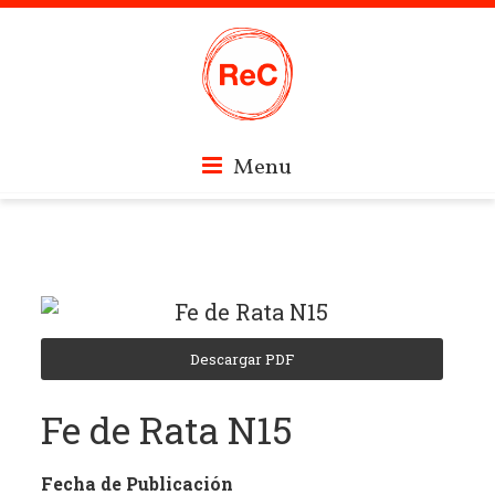
Skip
Revistas
Menu
to
content
Culturales
de
Descargar PDF
Córdoba
Fe de Rata N15
Fecha de Publicación