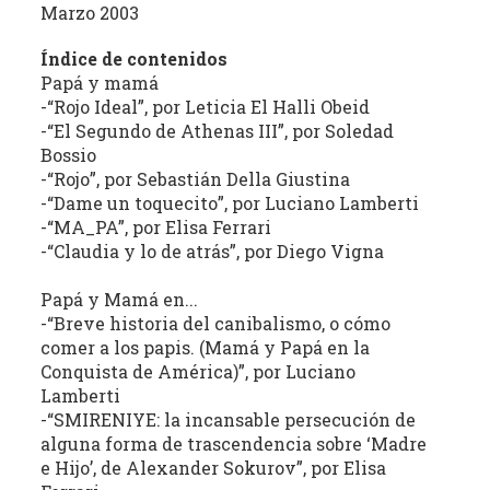
(REC)
Marzo 2003
El
Índice de contenidos
Papá y mamá
Archivo
-“Rojo Ideal”, por Leticia El Halli Obeid
de
-“El Segundo de Athenas III”, por Soledad
Revistas
Bossio
Culturales
-“Rojo”, por Sebastián Della Giustina
de
-“Dame un toquecito”, por Luciano Lamberti
Córdoba
-“MA_PA”, por Elisa Ferrari
tiene
-“Claudia y lo de atrás”, por Diego Vigna
como
objetivo
Papá y Mamá en...
central
-“Breve historia del canibalismo, o cómo
la
comer a los papis. (Mamá y Papá en la
Conquista de América)”, por Luciano
recuperación,
Lamberti
clasificación,
-“SMIRENIYE: la incansable persecución de
domiciliación
alguna forma de trascendencia sobre ‘Madre
digital
e Hijo’, de Alexander Sokurov”, por Elisa
y