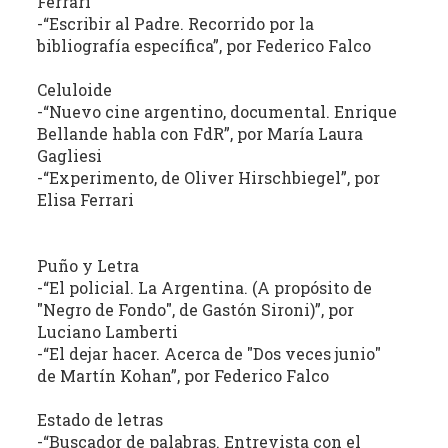
Ferrari
estudio
-“Escribir al Padre. Recorrido por la
crítico
bibliografía específica”, por Federico Falco
de
las
Celuloide
publicaciones
-“Nuevo cine argentino, documental. Enrique
periódicas
Bellande habla con FdR”, por María Laura
Gagliesi
de
-“Experimento, de Oliver Hirschbiegel”, por
la
Elisa Ferrari
provincia
(con
énfasis
Puño y Letra
en
-“El policial. La Argentina. (A propósito de
la
"Negro de Fondo", de Gastón Sironi)”, por
producción
Luciano Lamberti
independiente)
-“El dejar hacer. Acerca de "Dos veces junio"
dedicadas
de Martín Kohan”, por Federico Falco
a
Estado de letras
la
-“Buscador de palabras. Entrevista con el
cultura,