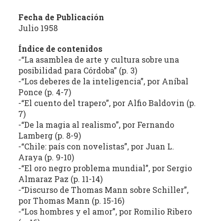
estudio
Fecha de Publicación
crítico
Julio 1958
de
las
Índice de contenidos
publicaciones
-“La asamblea de arte y cultura sobre una
periódicas
posibilidad para Córdoba” (p. 3)
de
-“Los deberes de la inteligencia”, por Aníbal
la
Ponce (p. 4-7)
provincia
-“El cuento del trapero”, por Alfio Baldovin (p.
(con
7)
énfasis
-“De la magia al realismo”, por Fernando
Lamberg (p. 8-9)
en
-“Chile: país con novelistas”, por Juan L.
la
Araya (p. 9-10)
producción
-“El oro negro problema mundial”, por Sergio
independiente)
Almaraz Paz (p. 11-14)
dedicadas
-“Discurso de Thomas Mann sobre Schiller”,
a
por Thomas Mann (p. 15-16)
la
-“Los hombres y el amor”, por Romilio Ribero
cultura,