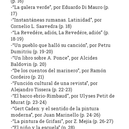
(p. 16)
la
-“La galera verde”, por Eduardo Di Mauro (p.
literatura,
17)
la
-“Instantáneas rumanas. Latinidad”, por
Cornelio L. Saavedra (p. 18)
política,
-“La Revedére, adiós, La Revedére, adiós” (p.
las
18-19)
artes
-“Un pueblo que halló su canción”, por Petru
y
Dumitriu (p. 19-20)
la
-“Un libro sobre A. Ponce”, por Alcides
producción
Baldovin (p. 20)
intelectual
-“De los cuentos del marinero”, por Ramón
en
Cordeiro (p. 21)
sus
-“Función cultural de una revista”, por
distintas
Alejandro Tissera (p. 22-23)
manifestaciones.
-“El barco ebrio-Rimbaud”, por Ulyses Petit de
Murat (p. 23-24)
-“Gert Caden: y el sentido de la pintura
moderna”, por Juan Marinello (p. 24-26)
-“La pintura de Grifasi”, por Z. Mejía (p. 26-27)
-“El niño y la escuela” (p. 28)