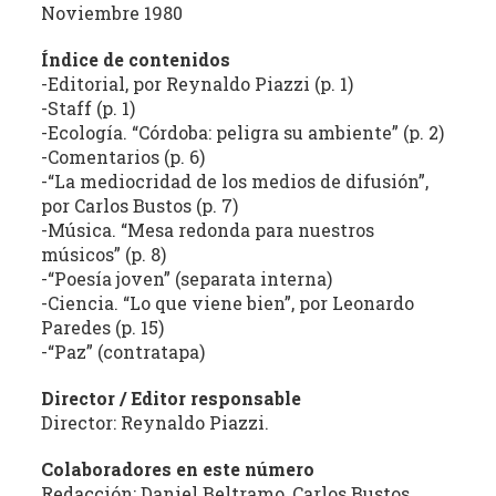
(REC)
Noviembre 1980
El
Índice de contenidos
-Editorial, por Reynaldo Piazzi (p. 1)
Archivo
-Staff (p. 1)
de
-Ecología. “Córdoba: peligra su ambiente” (p. 2)
Revistas
-Comentarios (p. 6)
Culturales
-“La mediocridad de los medios de difusión”,
de
por Carlos Bustos (p. 7)
Córdoba
-Música. “Mesa redonda para nuestros
tiene
músicos” (p. 8)
como
-“Poesía joven” (separata interna)
objetivo
-Ciencia. “Lo que viene bien”, por Leonardo
central
Paredes (p. 15)
la
-“Paz” (contratapa)
recuperación,
Director / Editor responsable
clasificación,
Director: Reynaldo Piazzi.
domiciliación
digital
Colaboradores en este número
y
Redacción: Daniel Beltramo, Carlos Bustos,