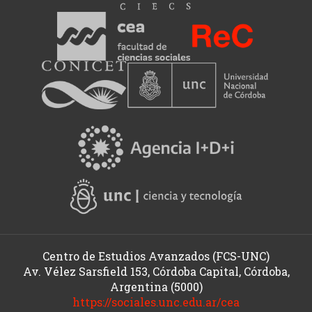
la
literatura,
la
política,
las
artes
y
la
producción
intelectual
en
sus
distintas
manifestaciones.
Centro de Estudios Avanzados (FCS-UNC)
Av. Vélez Sarsfield 153, Córdoba Capital, Córdoba,
Argentina (5000)
https://sociales.unc.edu.ar/cea