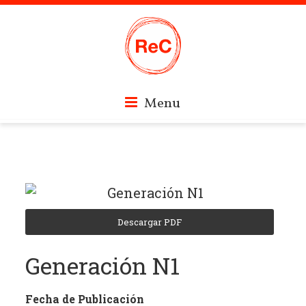
Skip
Revistas
Menu
to
content
Culturales
de
Descargar PDF
Córdoba
Generación N1
Fecha de Publicación