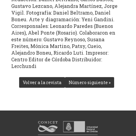
estudio
Gustavo Lezcano, Alejandra Martínez, Jorge
crítico
Vigil. Fotografía: Daniel Beltramo, Daniel
de
Boneu. Arte y diagramación: Yeni Gandini.
las
Corresponsales: Leonardo Paredes (Buenos
Aires), Abel Ponte (Rosario). Colaboraron en
publicaciones
este número: Gustavo Reynoso, Susana
periódicas
Freites, Mónica Martino, Patsy, Cueio,
de
Alejandro Boneu, Ricardo Luti. Impresor:
la
Centro Editor de Córdoba Distribuidor:
provincia
Lerchundi
(con
énfasis
Volver a la revista
Número siguiente »
en
la
producción
independiente)
dedicadas
a
la
cultura,