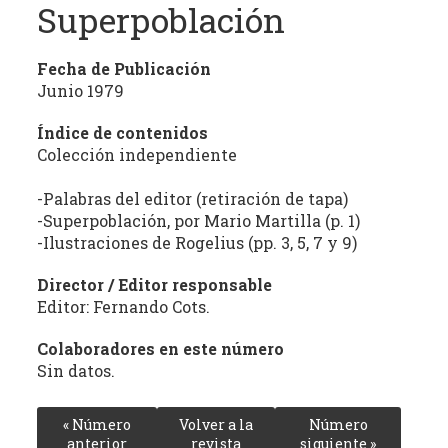
Superpoblación
estudio
crítico
de
Fecha de Publicación
las
Junio 1979
publicaciones
periódicas
Índice de contenidos
Colección independiente
de
la
-Palabras del editor (retiración de tapa)
provincia
-Superpoblación, por Mario Martilla (p. 1)
(con
-Ilustraciones de Rogelius (pp. 3, 5, 7 y 9)
énfasis
en
Director / Editor responsable
la
Editor: Fernando Cots.
producción
independiente)
Colaboradores en este número
Sin datos.
dedicadas
a
la
« Número
Volver a la
Número
cultura,
anterior
revista
siguiente »