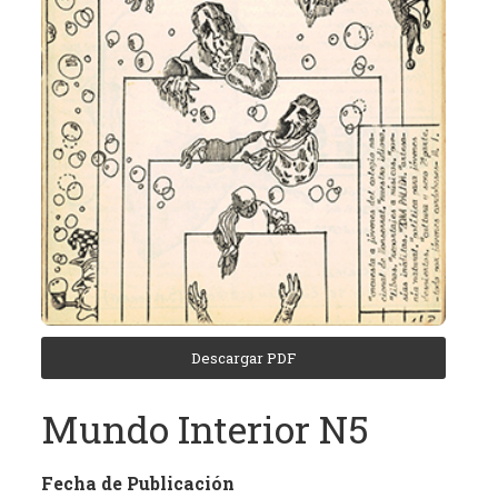
(REC)
El
Archivo
de
Revistas
Culturales
de
Córdoba
tiene
como
objetivo
central
la
Descargar PDF
recuperación,
clasificación,
Mundo Interior N5
domiciliación
digital
Fecha de Publicación
y