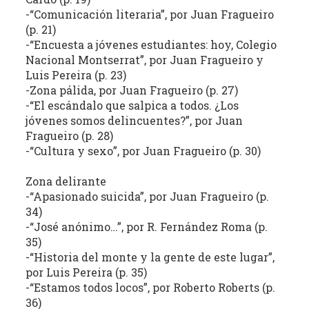
-“Comunicación literaria”, por Juan Fragueiro
la
(p. 21)
literatura,
-“Encuesta a jóvenes estudiantes: hoy, Colegio
la
Nacional Montserrat”, por Juan Fragueiro y
política,
Luis Pereira (p. 23)
las
-Zona pálida, por Juan Fragueiro (p. 27)
artes
-“El escándalo que salpica a todos. ¿Los
y
jóvenes somos delincuentes?”, por Juan
la
Fragueiro (p. 28)
producción
-“Cultura y sexo”, por Juan Fragueiro (p. 30)
intelectual
en
Zona delirante
-“Apasionado suicida”, por Juan Fragueiro (p.
sus
34)
distintas
-“José anónimo…”, por R. Fernández Roma (p.
manifestaciones.
35)
-“Historia del monte y la gente de este lugar”,
por Luis Pereira (p. 35)
-“Estamos todos locos”, por Roberto Roberts (p.
36)