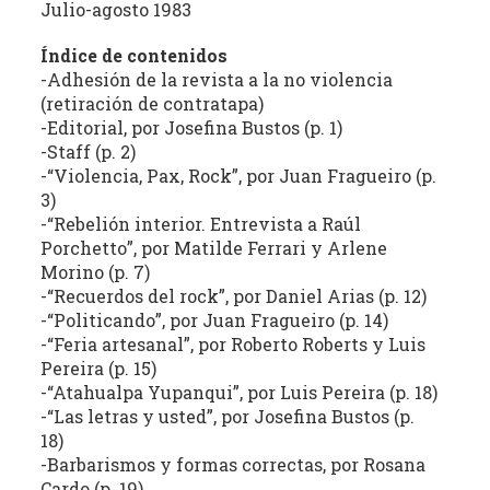
Julio-agosto 1983
estudio
crítico
Índice de contenidos
de
-Adhesión de la revista a la no violencia
las
(retiración de contratapa)
publicaciones
-Editorial, por Josefina Bustos (p. 1)
periódicas
-Staff (p. 2)
de
-“Violencia, Pax, Rock”, por Juan Fragueiro (p.
la
3)
-“Rebelión interior. Entrevista a Raúl
provincia
Porchetto”, por Matilde Ferrari y Arlene
(con
Morino (p. 7)
énfasis
-“Recuerdos del rock”, por Daniel Arias (p. 12)
en
-“Politicando”, por Juan Fragueiro (p. 14)
la
-“Feria artesanal”, por Roberto Roberts y Luis
producción
Pereira (p. 15)
independiente)
-“Atahualpa Yupanqui”, por Luis Pereira (p. 18)
dedicadas
-“Las letras y usted”, por Josefina Bustos (p.
a
18)
la
-Barbarismos y formas correctas, por Rosana
cultura,
Cardo (p. 19)