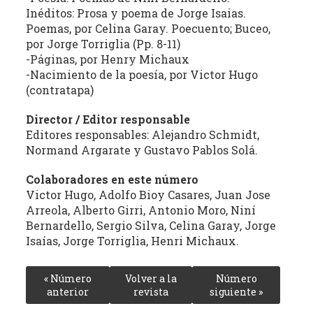
Inéditos: Prosa y poema de Jorge Isaias.
la
Poemas, por Celina Garay. Poecuento; Buceo,
literatura,
por Jorge Torriglia (Pp. 8-11)
la
-Páginas, por Henry Michaux
política,
-Nacimiento de la poesía, por Victor Hugo
las
(contratapa)
artes
y
Director / Editor responsable
la
Editores responsables: Alejandro Schmidt,
producción
Normand Argarate y Gustavo Pablos Solá.
intelectual
Colaboradores en este número
en
Victor Hugo, Adolfo Bioy Casares, Juan Jose
sus
Arreola, Alberto Girri, Antonio Moro, Niní
distintas
Bernardello, Sergio Silva, Celina Garay, Jorge
manifestaciones.
Isaías, Jorge Torriglia, Henri Michaux.
« Número
Volver a la
Número
anterior
revista
siguiente »