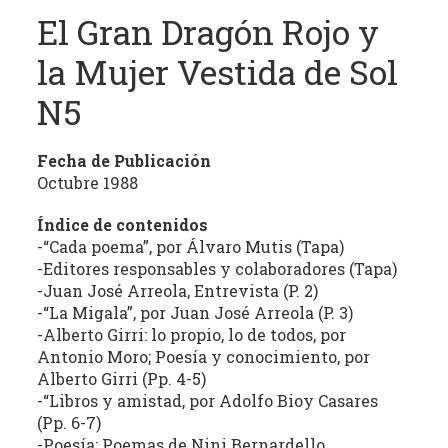
estudio
El Gran Dragón Rojo y
crítico
la Mujer Vestida de Sol
de
las
N5
publicaciones
periódicas
de
Fecha de Publicación
la
Octubre 1988
provincia
Índice de contenidos
(con
-“Cada poema”, por Álvaro Mutis (Tapa)
énfasis
-Editores responsables y colaboradores (Tapa)
en
-Juan José Arreola, Entrevista (P. 2)
la
-“La Migala”, por Juan José Arreola (P. 3)
producción
-Alberto Girri: lo propio, lo de todos, por
independiente)
Antonio Moro; Poesía y conocimiento, por
dedicadas
Alberto Girri (Pp. 4-5)
a
-“Libros y amistad, por Adolfo Bioy Casares
la
(Pp. 6-7)
-Poesía: Poemas de Nini Bernardello.
cultura,