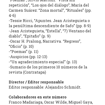
la
repetición”, “Los ojos del diálogo”; María del
Carmen Suárez: “Zona mortal”, “Rituales” (pp.
literatura,
4-6)
la
-Tessie Ricci, “Apuntes. Jean Aristeguieta o
política,
la penúltima descendiente de Safo” (pp. 8-9)
las
-Jean Aristeguieta, “Estella”, “7) Ventano del
artes
diablo”, “Epitafio” (p. 9)
y
-Oscar H. Pralong, Narrativa. “Regreso”,
la
“Oficio” (p. 10)
producción
-“Poemas” (p. 11)
intelectual
-Auspicios (pp. 12-13)
en
-“Un agradecimiento especial” (p. 13)
sus
-Sumario de los primeros 10 números de la
revista (Contratapa)
distintas
manifestaciones.
Director / Editor responsable
Editor responsable: Alejandro Schmidt.
Colaboradores en este número
Franco Madariaga, Oscar Wilde, Miguel Gaya,