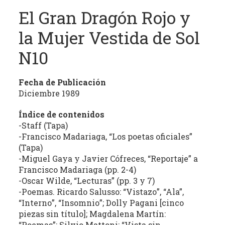
estudio
El Gran Dragón Rojo y
crítico
de
la Mujer Vestida de Sol
las
N10
publicaciones
periódicas
de
Fecha de Publicación
la
Diciembre 1989
provincia
Índice de contenidos
(con
-Staff (Tapa)
énfasis
-Francisco Madariaga, “Los poetas oficiales”
en
(Tapa)
la
-Miguel Gaya y Javier Cófreces, “Reportaje” a
producción
Francisco Madariaga (pp. 2-4)
independiente)
-Oscar Wilde, “Lecturas” (pp. 3 y 7)
dedicadas
-Poemas. Ricardo Salusso: “Vistazo”, “Ala”,
a
“Interno”, “Insomnio”; Dolly Pagani [cinco
la
piezas sin título]; Magdalena Martín:
cultura,
“Poemas”; Silvio Mattoni: “Vista sin