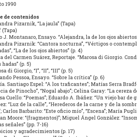
to 1990
e de contenidos
andra Pizarnik, “La jaula” (Tapa)
f (Tapa)
o J. Montanaro, Ensayo. “Alejandra, la de los ojos abiertos”
andra Pizarnik: “Cantora nocturna”, “Vértigos o contempl
das”, “La de los ojos abiertos” (p. 4)
a del Carmen Suárez, Reportaje. “Marosa di Giorgio. Cond
 hadas” (p. 5)
a di Giorgio, “I”, “II”, “III” (p. 5)
ando Pessoa, Ensayo. “Sobre la crítica” (p. 6)
ía. Santiago Espel: “A los traficantes”; Matías Serra Bradf
cia de Pinocho”, “Nogal abajo”; Celina Garay: “La cereza d
a Cuello: “Poemas”; Eduardo A. Ibáñez: “Un viejo bar de ga
ez: “Luz de la calle”, “Herederos de la carne y de la somb
”; Carlos Barbarito: “Este oficio mío”, “Escena”; María Pug
an Moore: “(fragmentos)”; Miguel Ángel González: “Insom
as señales” (pp. 7-16)
icios y agradecimientos (p. 17)