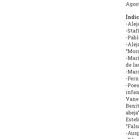
Córdoba
Agos
(REC)
Índic
-Alej
-Staf
-Pabl
El
-Alej
Archivo
“Mora
de
-Marí
Revistas
de las
Culturales
-Maros
de
-Fern
Córdoba
-Poes
tiene
infan
Vanes
como
Benít
objetivo
abeja
central
Esteb
la
“Fals
recuperación,
-Ausp
clasificación,