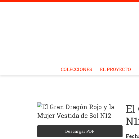
Revistas
Skip
COLECCIONES
EL PROYECTO
to
content
Culturales
El
de
N1
Descargar PDF
Fech