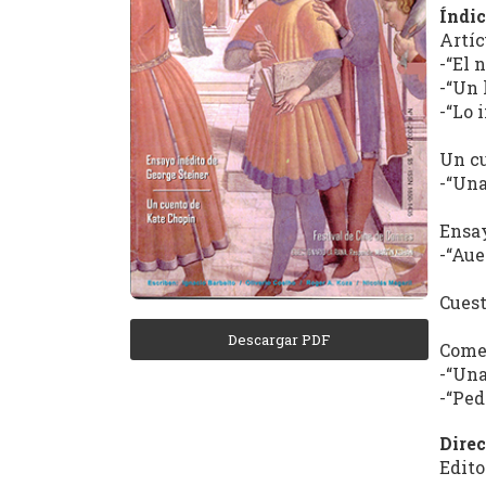
Córdoba
Índic
Artíc
(REC)
-“El 
-“Un 
-“Lo 
El
Un c
Archivo
-“Una
de
Revistas
Ensay
Culturales
-“Aue
de
Córdoba
Cuest
tiene
Descargar PDF
como
Come
objetivo
-“Una
-“Ped
central
la
Direc
recuperación,
Edito
clasificación,