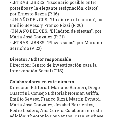
-LETRAS LIBRES. “Escenario posible entre
la
porteños (y la elegante resignación, claro)”,
literatura,
por Ernesto Rezza (P. 16)
la
-UN AÑO DEL CIIS. “Un año en el camino”, por
política,
Emilio Seveso y Franco Rizzi (P. 20)
las
-UN AÑO DEL CIIS. “El ladrón de siestas”, por
artes
María José González (P. 21)
-LETRAS LIBRES. “Plazas solas”, por Mariano
y
Serrichio (P. 22)
la
producción
Director / Editor responsable
intelectual
Dirección: Centro de Investigación para la
en
Intervención Social (CIIS)
sus
distintas
Colaboradores en este número
manifestaciones.
Dirección Editorial: Mariano Barbieri, Diego
Quattrini. Consejo Editorial: Norman Griffa,
Emilio Seveso, Franco Rizzi, Martín Eynard,
María José González, Jezabel Barrientos,
Pedro Lisdero, Ana Cervio. Colaboran en esta
edición: Theotonio Dos Santos, Juan Pugliese,