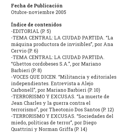
estudio
Fecha de Publicación
crítico
Otubre-noviembre 2005
de
Índice de contenidos
las
-EDITORIAL (P. 5)
publicaciones
-TEMA CENTRAL: LA CIUDAD PARTIDA. “La
periódicas
máquina productora de invisibles”, por Ana
de
Cervio (P. 6)
la
-TEMA CENTRAL: LA CIUDAD PARTIDA.
provincia
“Ghettos cordobeses S.A.”, por Mariano
(con
Barbieri (P. 8)
énfasis
-VOCES QUE DICEN. “Militancia y editoriales
en
independientes. Entrevista a Alejo
la
Carbonell”, por Mariano Barbieri (P. 10)
producción
-TERRORISMO Y EXCUSAS. “La muerte de
Jean Charles y la guerra contra el
independiente)
terrorismo”, por Theotonio Dos Santos (P. 12)
dedicadas
-TERRORISMO Y EXCUSAS. “Sociedades del
a
miedo, políticas de terror”, por Diego
la
Quattrini y Norman Griffa (P. 14)
cultura,