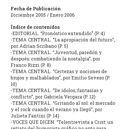
estudio
Fecha de Publicación
crítico
Diciembre 2005 / Enero 2006
de
las
Índice de contenidos
publicaciones
-EDITORIAL. “Pronóstico extendido” (P. 4)
periódicas
-TEMA CENTRAL. “La apropiación del futuro”,
de
por Adrian Scribano (P. 5)
la
-TEMA CENTRAL. “Juventud, paredón y
después: combatiendo la nostalgia”, por
provincia
Franco Rizzi (P. 8)
(con
-TEMA CENTRAL. “Certezas y nociones de
énfasis
brujos y malhablados”, por Emilio Seveso (P.
en
10)
la
-TEMA CENTRAL. “De ídolos, fantasías y
producción
conflicto”, por Gabriela Vergara (P. 12)
independiente)
-TEMA CENTRAL. “Gritando al sol: el mercado
dedicadas
y el rock cuando el verano ya llegó”, por
a
Julieta Fantini (P. 14)
la
-VOCES QUE DICEN. “Telentrevista a Crist: un
cultura,
retrato del humorista gráfico no apto para