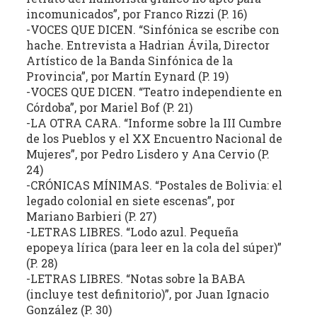
incomunicados”, por Franco Rizzi (P. 16)
la
-VOCES QUE DICEN. “Sinfónica se escribe con
literatura,
hache. Entrevista a Hadrian Ávila, Director
la
Artístico de la Banda Sinfónica de la
política,
Provincia”, por Martín Eynard (P. 19)
las
-VOCES QUE DICEN. “Teatro independiente en
artes
Córdoba”, por Mariel Bof (P. 21)
y
-LA OTRA CARA. “Informe sobre la III Cumbre
la
de los Pueblos y el XX Encuentro Nacional de
producción
Mujeres”, por Pedro Lisdero y Ana Cervio (P.
intelectual
24)
en
-CRÓNICAS MÍNIMAS. “Postales de Bolivia: el
legado colonial en siete escenas”, por
sus
Mariano Barbieri (P. 27)
distintas
-LETRAS LIBRES. “Lodo azul. Pequeña
manifestaciones.
epopeya lírica (para leer en la cola del súper)”
(P. 28)
-LETRAS LIBRES. “Notas sobre la BABA
(incluye test definitorio)”, por Juan Ignacio
González (P. 30)