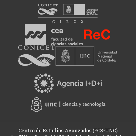
(REC)
El
Archivo
de
Revistas
Culturales
de
Córdoba
tiene
como
objetivo
central
la
recuperación,
clasificación,
domiciliación
digital
Centro de Estudios Avanzados (FCS-UNC)
y