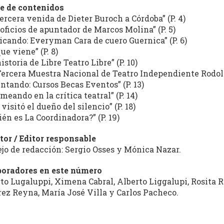
e de contenidos
tercera venida de Dieter Buroch a Córdoba” (P. 4)
 oficios de apuntador de Marcos Molina” (P. 5)
ticando: Everyman Cara de cuero Guernica” (P. 6)
que viene” (P. 8)
historia de Libre Teatro Libre” (P. 10)
Tercera Muestra Nacional de Teatro Independiente Rodolf
ntando: Cursos Becas Eventos” (P. 13)
meando en la crítica teatral” (P. 14)
 visitó el dueño del silencio” (P. 18)
ién es La Coordinadora?” (P. 19)
tor / Editor responsable
jo de redacción: Sergio Osses y Mónica Nazar.
boradores en este número
to Lugaluppi, Ximena Cabral, Alberto Liggalupi, Rosita Ri
ez Reyna, María José Villa y Carlos Pacheco.