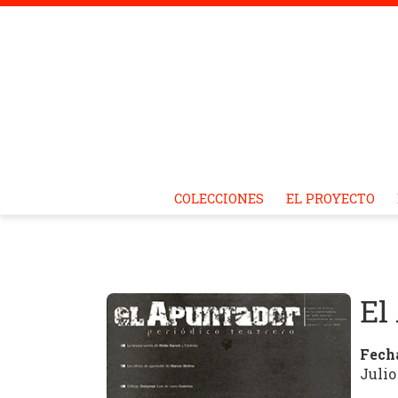
Revistas
Skip
COLECCIONES
EL PROYECTO
to
content
Culturales
El
de
Fech
Julio