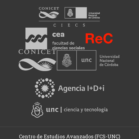
la
literatura,
la
política,
las
artes
y
la
producción
intelectual
en
sus
distintas
manifestaciones.
Centro de Estudios Avanzados (FCS-UNC)