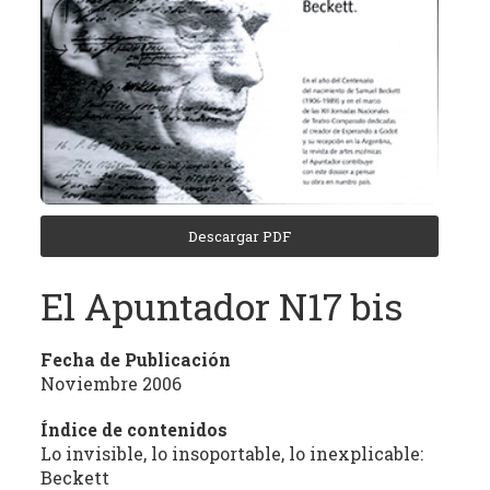
(REC)
El
Archivo
de
Revistas
Culturales
de
Córdoba
Descargar PDF
tiene
como
El Apuntador N17 bis
objetivo
central
la
Fecha de Publicación
recuperación,
Noviembre 2006
clasificación,
domiciliación
Índice de contenidos
digital
Lo invisible, lo insoportable, lo inexplicable:
y
Beckett