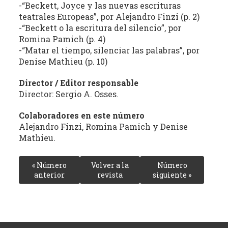
-“Beckett, Joyce y las nuevas escrituras
estudio
teatrales Europeas”, por Alejandro Finzi (p. 2)
crítico
-“Beckett o la escritura del silencio”, por
de
Romina Pamich (p. 4)
las
-“Matar el tiempo, silenciar las palabras”, por
publicaciones
Denise Mathieu (p. 10)
periódicas
de
Director / Editor responsable
la
Director: Sergio A. Osses.
provincia
Colaboradores en este número
(con
Alejandro Finzi, Romina Pamich y Denise
énfasis
Mathieu.
en
la
producción
« Número
Volver a la
Número
anterior
revista
siguiente »
independiente)
dedicadas
a
la
cultura,