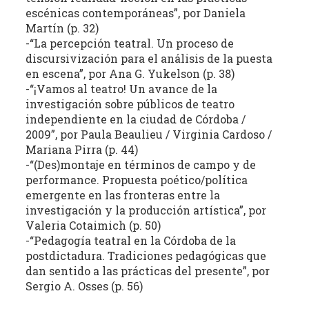
escénicas contemporáneas”, por Daniela
la
Martín (p. 32)
literatura,
-“La percepción teatral. Un proceso de
la
discursivización para el análisis de la puesta
política,
en escena”, por Ana G. Yukelson (p. 38)
las
-“¡Vamos al teatro! Un avance de la
artes
investigación sobre públicos de teatro
y
independiente en la ciudad de Córdoba /
la
2009”, por Paula Beaulieu / Virginia Cardoso /
producción
Mariana Pirra (p. 44)
intelectual
-“(Des)montaje en términos de campo y de
en
performance. Propuesta poético/política
emergente en las fronteras entre la
sus
investigación y la producción artística”, por
distintas
Valeria Cotaimich (p. 50)
manifestaciones.
-“Pedagogía teatral en la Córdoba de la
postdictadura. Tradiciones pedagógicas que
dan sentido a las prácticas del presente”, por
Sergio A. Osses (p. 56)