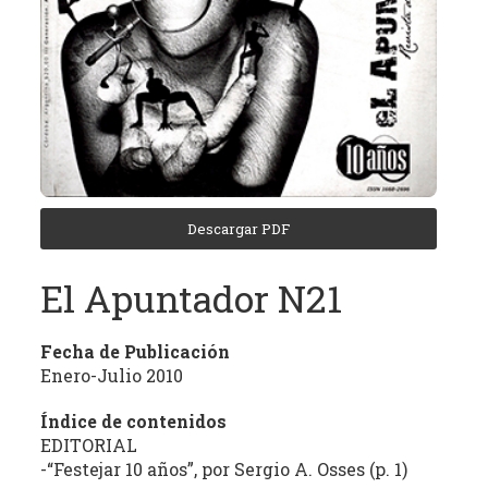
(REC)
El
Archivo
de
Revistas
Culturales
de
Córdoba
Descargar PDF
tiene
como
El Apuntador N21
objetivo
central
la
Fecha de Publicación
recuperación,
Enero-Julio 2010
clasificación,
Índice de contenidos
domiciliación
EDITORIAL
digital
-“Festejar 10 años”, por Sergio A. Osses (p. 1)
y