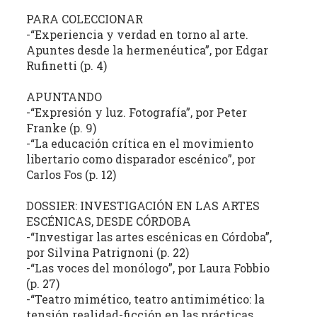
estudio
PARA COLECCIONAR
crítico
-“Experiencia y verdad en torno al arte.
de
Apuntes desde la hermenéutica”, por Edgar
las
Rufinetti (p. 4)
publicaciones
periódicas
APUNTANDO
de
-“Expresión y luz. Fotografía”, por Peter
la
Franke (p. 9)
-“La educación crítica en el movimiento
provincia
libertario como disparador escénico”, por
(con
Carlos Fos (p. 12)
énfasis
en
DOSSIER: INVESTIGACIÓN EN LAS ARTES
la
ESCÉNICAS, DESDE CÓRDOBA
producción
-“Investigar las artes escénicas en Córdoba”,
independiente)
por Silvina Patrignoni (p. 22)
dedicadas
-“Las voces del monólogo”, por Laura Fobbio
a
(p. 27)
la
-“Teatro mimético, teatro antimimético: la
cultura,
tensión realidad-ficción en las prácticas