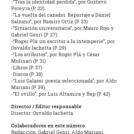
-“Tras la identidad perdida”, por Gustavo
la
Pereyra (P. 22)
literatura,
-“La vuelta del cazador. Reportaje a Daniel
la
Salzano”, por Ramiro Ortiz (P. 23)
política,
-“Situación universitaria”, por Mauro Rojo y
Gabriel Genri (P. 27)
las
-“Roger Plá: un escritor a la intemperie”, por
artes
Osvaldo lachetta (P. 29)
y
-“Los atributos”, por Roger Plá y César
la
Molinari (P. 31)
producción
-Libros (P. 37)
intelectual
-Discos (P. 38)
en
-“Luis Galassi: poesía seleccionada”, por Aldo
sus
Mariani (P. 39)
distintas
-“El ovillo”, por Luis Altamira y Rep (P. 42)
manifestaciones.
Director / Editor responsable
Director: Osvaldo Iachetta.
Colaboradores en este número
Redacción: Gabriel Genri, Aldo Mariani,