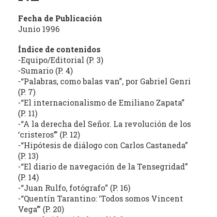
estudio
crítico
Fecha de Publicación
Junio 1996
de
las
Índice de contenidos
publicaciones
-Equipo/Editorial (P. 3)
periódicas
-Sumario (P. 4)
de
-“Palabras, como balas van”, por Gabriel Genri
la
(P. 7)
provincia
-“El internacionalismo de Emiliano Zapata”
(con
(P. 11)
énfasis
-“A la derecha del Señor. La revolución de los
en
‘cristeros’” (P. 12)
-“Hipótesis de diálogo con Carlos Castaneda”
la
(P. 13)
producción
-“El diario de navegación de la Tensegridad”
independiente)
(P. 14)
dedicadas
-“Juan Rulfo, fotógrafo” (P. 16)
a
-“Quentín Tarantino: ‘Todos somos Vincent
la
Vega’” (P. 20)
cultura,