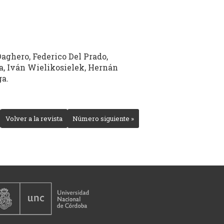
aghero, Federico Del Prado,
a, Iván Wielikosielek, Hernán
ga.
Volver a la revista
Número siguiente »