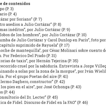
e de contenidos
o (P. 3)
rio (P. 4)
tázar por Soriano” (P. 7)
tro asedios a Julio Cortázar” (P. 8)
mas inéditos”, por Julio Cortázar (P. 9)
 lobos de los hombres”, por Julio Cortázar (P. 10)
tumba de Julio Cortázar y Carol Dunlop en París”, foto por 
capítulo suprimido de Rayuela” (P. 17)
noche de mantequilla”, por César Molinari sobre cuento de 
s. Por Federico Del Prado (P. 31)
torias de taxis”, por Hernán Tejerina (P. 35)
recorrido cruel por la sabiduría. Entrevista a Jorge Villeg
inando a solas por la zona de la morgue”, por Iván Wielik
ía. Por el grupo Poetas del aire (P. 41)
llermo Daghero, constructor” (P. 42)
 los pies en el aire”, por José Ochonga (P. 43)
s (P. 44)
onsultorio del Dr. Lecter” (P. 45)
tica de Fidel. Discurso de Fidel en la FAO” (P. 46)