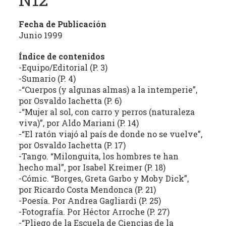
estudio
crítico
Fecha de Publicación
de
Junio 1999
las
publicaciones
Índice de contenidos
periódicas
-Equipo/Editorial (P. 3)
-Sumario (P. 4)
de
-“Cuerpos (y algunas almas) a la intemperie”,
la
por Osvaldo Iachetta (P. 6)
provincia
-“Mujer al sol, con carro y perros (naturaleza
(con
viva)”, por Aldo Mariani (P. 14)
énfasis
-“El ratón viajó al país de donde no se vuelve”,
en
por Osvaldo Iachetta (P. 17)
la
-Tango. “Milonguita, los hombres te han
producción
hecho mal”, por Isabel Kreimer (P. 18)
independiente)
-Cómic. “Borges, Greta Garbo y Moby Dick”,
dedicadas
por Ricardo Costa Mendonca (P. 21)
a
-Poesía. Por Andrea Gagliardi (P. 25)
-Fotografía. Por Héctor Arroche (P. 27)
la
-“Pliego de la Escuela de Ciencias de la
cultura,