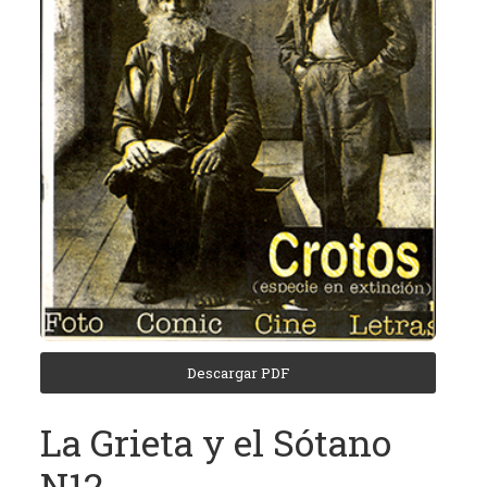
(REC)
El
Archivo
de
Revistas
Culturales
de
Córdoba
tiene
como
objetivo
central
la
recuperación,
Descargar PDF
clasificación,
domiciliación
La Grieta y el Sótano
digital
N12
y