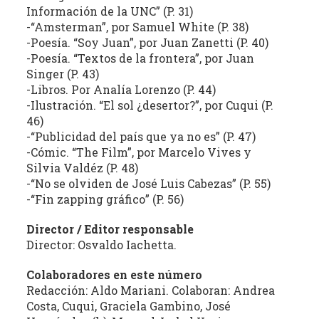
Información de la UNC” (P. 31)
la
-“Amsterman”, por Samuel White (P. 38)
literatura,
-Poesía. “Soy Juan”, por Juan Zanetti (P. 40)
la
-Poesía. “Textos de la frontera”, por Juan
política,
Singer (P. 43)
las
-Libros. Por Analía Lorenzo (P. 44)
artes
-Ilustración. “El sol ¿desertor?”, por Cuqui (P.
y
46)
la
-“Publicidad del país que ya no es” (P. 47)
producción
-Cómic. “The Film”, por Marcelo Vives y
Silvia Valdéz (P. 48)
intelectual
-“No se olviden de José Luis Cabezas” (P. 55)
en
-“Fin zapping gráfico” (P. 56)
sus
distintas
Director / Editor responsable
manifestaciones.
Director: Osvaldo Iachetta.
Colaboradores en este número
Redacción: Aldo Mariani. Colaboran: Andrea
Costa, Cuqui, Graciela Gambino, José