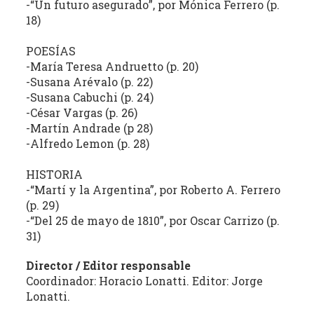
-“Un futuro asegurado”, por Mónica Ferrero (p.
la
18)
literatura,
la
POESÍAS
política,
-María Teresa Andruetto (p. 20)
-Susana Arévalo (p. 22)
las
-Susana Cabuchi (p. 24)
artes
-César Vargas (p. 26)
y
-Martín Andrade (p 28)
la
-Alfredo Lemon (p. 28)
producción
intelectual
HISTORIA
en
-“Martí y la Argentina”, por Roberto A. Ferrero
sus
(p. 29)
distintas
-“Del 25 de mayo de 1810”, por Oscar Carrizo (p.
manifestaciones.
31)
Director / Editor responsable
Coordinador: Horacio Lonatti. Editor: Jorge
Lonatti.