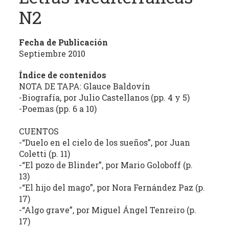
estudio
N2
crítico
de
Fecha de Publicación
las
Septiembre 2010
publicaciones
periódicas
Índice de contenidos
de
NOTA DE TAPA: Glauce Baldovín
la
-Biografía, por Julio Castellanos (pp. 4 y 5)
provincia
-Poemas (pp. 6 a 10)
(con
énfasis
CUENTOS
en
-“Duelo en el cielo de los sueños”, por Juan
Coletti (p. 11)
la
-“El pozo de Blinder”, por Mario Goloboff (p.
producción
13)
independiente)
-“El hijo del mago”, por Nora Fernández Paz (p.
dedicadas
17)
a
-“Algo grave”, por Miguel Ángel Tenreiro (p.
la
17)
cultura,