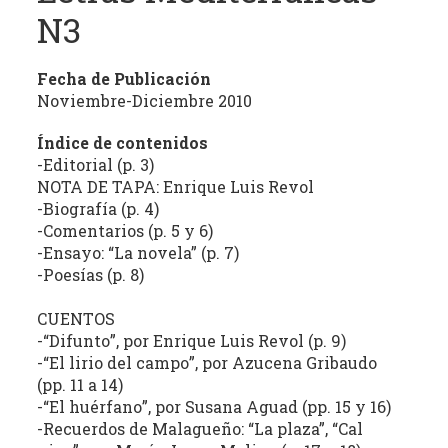
estudio
N3
crítico
de
Fecha de Publicación
las
Noviembre-Diciembre 2010
publicaciones
periódicas
Índice de contenidos
de
-Editorial (p. 3)
la
NOTA DE TAPA: Enrique Luis Revol
provincia
-Biografía (p. 4)
(con
-Comentarios (p. 5 y 6)
énfasis
-Ensayo: “La novela” (p. 7)
-Poesías (p. 8)
en
la
CUENTOS
producción
-“Difunto”, por Enrique Luis Revol (p. 9)
independiente)
-“El lirio del campo”, por Azucena Gribaudo
dedicadas
(pp. 11 a 14)
a
-“El huérfano”, por Susana Aguad (pp. 15 y 16)
la
-Recuerdos de Malagueño: “La plaza”, “Cal
cultura,