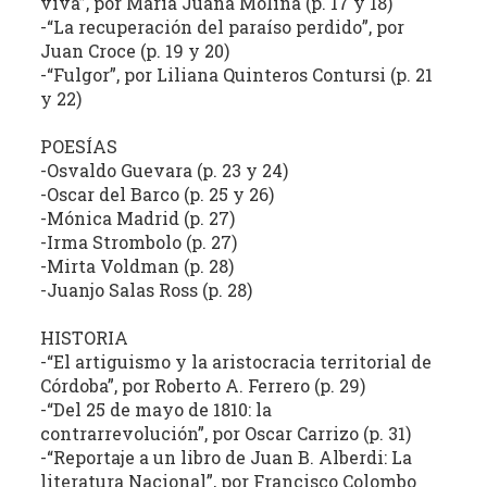
viva”, por María Juana Molina (p. 17 y 18)
la
-“La recuperación del paraíso perdido”, por
literatura,
Juan Croce (p. 19 y 20)
la
-“Fulgor”, por Liliana Quinteros Contursi (p. 21
y 22)
política,
las
POESÍAS
artes
-Osvaldo Guevara (p. 23 y 24)
y
-Oscar del Barco (p. 25 y 26)
la
-Mónica Madrid (p. 27)
producción
-Irma Strombolo (p. 27)
intelectual
-Mirta Voldman (p. 28)
en
-Juanjo Salas Ross (p. 28)
sus
distintas
HISTORIA
manifestaciones.
-“El artiguismo y la aristocracia territorial de
Córdoba”, por Roberto A. Ferrero (p. 29)
-“Del 25 de mayo de 1810: la
contrarrevolución”, por Oscar Carrizo (p. 31)
-“Reportaje a un libro de Juan B. Alberdi: La
literatura Nacional”, por Francisco Colombo