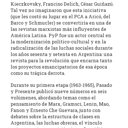
Kieczkovsky, Franciso Delich, César Guiñazú.
la
Tal vez no imaginaron que esta iniciativa
literatura,
(que les costó su lugar en el PCA a Aricó, del
la
Barco y Schmucler) se convertiría en una de
política,
las revistas marxistas más influyentes de
las
América Latina. PyP fue un actor central en
artes
la modernización político-cultural y en la
y
radicalización de las luchas sociales durante
la
los años sesenta y setenta en Argentina: una
revista para la revolución que encarna tanto
producción
los proyectos emancipatorios de esa época
intelectual
como su trágica derrota.
en
sus
Durante su primera etapa (1963-1965), Pasado
distintas
y Presente publicó nueve números en seis
manifestaciones.
volúmenes, abordando temas como el
pensamiento de Marx, Gramsci, Lenin, Mao,
Fanon y Ernesto Che Guevara, junto con
debates sobre la estructura de clases en
Argentina, las luchas obreras, el vínculo