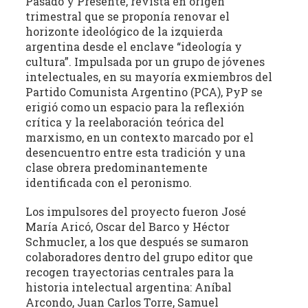
Pasado y Presente, revista en origen
estudio
trimestral que se proponía renovar el
crítico
horizonte ideológico de la izquierda
de
argentina desde el enclave “ideología y
las
cultura”. Impulsada por un grupo de jóvenes
publicaciones
intelectuales, en su mayoría exmiembros del
periódicas
Partido Comunista Argentino (PCA), PyP se
erigió como un espacio para la reflexión
de
crítica y la reelaboración teórica del
la
marxismo, en un contexto marcado por el
provincia
desencuentro entre esta tradición y una
(con
clase obrera predominantemente
énfasis
identificada con el peronismo.
en
la
Los impulsores del proyecto fueron José
producción
María Aricó, Oscar del Barco y Héctor
independiente)
Schmucler, a los que después se sumaron
dedicadas
colaboradores dentro del grupo editor que
recogen trayectorias centrales para la
a
historia intelectual argentina: Aníbal
la
Arcondo, Juan Carlos Torre, Samuel
cultura,