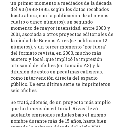
un primer momento a mediados de la década
estudio
del 90 (1993-1995, según los datos recabados
crítico
hasta ahora, con la publicación de al menos
de
cuatro o cinco números); un segundo
las
momento de mayor intensidad, entre 2000 y
publicaciones
2001, asociada a otros proyectos editoriales de
periódicas
la ciudad de Buenos Aires (se publicaron 12
de
números), y un tercer momento “por fuera”
la
del formato revista, en 2003, mucho más
provincia
austero y local, que implicó la impresión
(con
artesanal de afiches (en tamaño A3) y la
énfasis
difusión de estos en pegatinas callejeras,
como intervención directa del espacio
en
público. De esta última serie se imprimieron
la
seis afiches.
producción
independiente)
Se trató, además, de un proyecto más amplio
dedicadas
que la dimensión editorial: Rivas llevó
a
adelante emisiones radiales bajo el mismo
la
nombre durante más de 15 años, hasta bien
cultura,