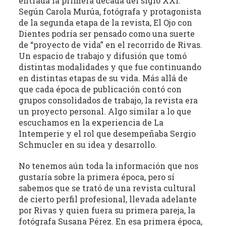
entrada la primera década del siglo XXI.
la
Según Carola Murúa, fotógrafa y protagonista
literatura,
de la segunda etapa de la revista, El Ojo con
Dientes podría ser pensado como una suerte
la
de “proyecto de vida” en el recorrido de Rivas.
política,
Un espacio de trabajo y difusión que tomó
las
distintas modalidades y que fue continuando
artes
en distintas etapas de su vida. Más allá de
y
que cada época de publicación contó con
la
grupos consolidados de trabajo, la revista era
producción
un proyecto personal. Algo similar a lo que
intelectual
escuchamos en la experiencia de La
en
Intemperie y el rol que desempeñaba Sergio
sus
Schmucler en su idea y desarrollo.
distintas
No tenemos aún toda la información que nos
manifestaciones.
gustaría sobre la primera época, pero sí
sabemos que se trató de una revista cultural
de cierto perfil profesional, llevada adelante
por Rivas y quien fuera su primera pareja, la
fotógrafa Susana Pérez. En esa primera época,