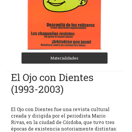
(REC)
El
Archivo
de
Revistas
Culturales
de
Córdoba
Materialidades
tiene
como
El Ojo con Dientes
objetivo
(1993-2003)
central
la
recuperación,
clasificación,
El Ojo con Dientes fue una revista cultural
domiciliación
creada y dirigida por el periodista Mario
digital
Rivas, en la ciudad de Córdoba, que tuvo tres
y
épocas de existencia notoriamente distintas: