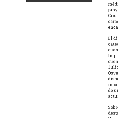
Córdoba
médi
proy
(REC)
Cris
cara
enca
El
El d
Archivo
cate
de
cuen
Revistas
Impe
Culturales
cuen
de
Juli
Córdoba
Osva
tiene
disp
como
inca
de u
objetivo
actu
central
la
Sobr
recuperación,
dest
clasificación,