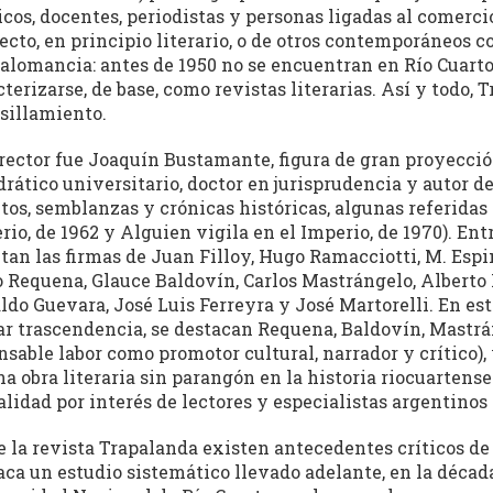
cos, docentes, periodistas y personas ligadas al comerc
ecto, en principio literario, o de otros contemporáneos co
talomancia: antes de 1950 no se encuentran en Río Cuart
cterizarse, de base, como revistas literarias. Así y todo,
sillamiento.
irector fue Joaquín Bustamante, figura de gran proyección
drático universitario, doctor en jurisprudencia y autor d
tos, semblanzas y crónicas históricas, algunas referidas 
rio, de 1962 y Alguien vigila en el Imperio, de 1970). Entr
tan las firmas de Juan Filloy, Hugo Ramacciotti, M. Espi
o Requena, Glauce Baldovín, Carlos Mastrángelo, Alberto 
ldo Guevara, José Luis Ferreyra y José Martorelli. En es
ar trascendencia, se destacan Requena, Baldovín, Mastrá
nsable labor como promotor cultural, narrador y crítico),
na obra literaria sin parangón en la historia riocuartens
alidad por interés de lectores y especialistas argentinos 
e la revista Trapalanda existen antecedentes críticos de 
aca un estudio sistemático llevado adelante, en la década