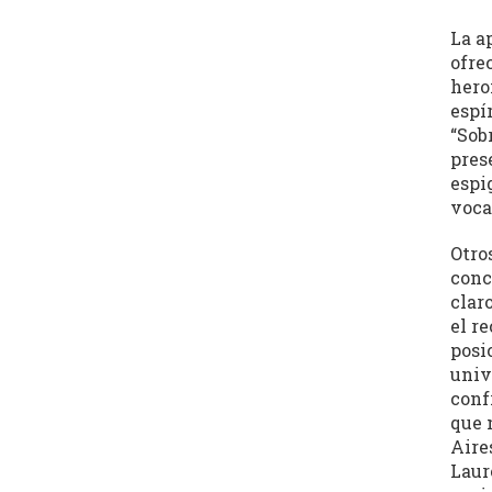
dedicadas
a
La a
la
ofre
cultura,
hero
la
espí
literatura,
“Sob
la
pres
espi
política,
voca
las
artes
Otro
y
conc
la
clar
producción
el r
intelectual
posi
en
univ
sus
conf
distintas
que 
Aire
manifestaciones.
Laur