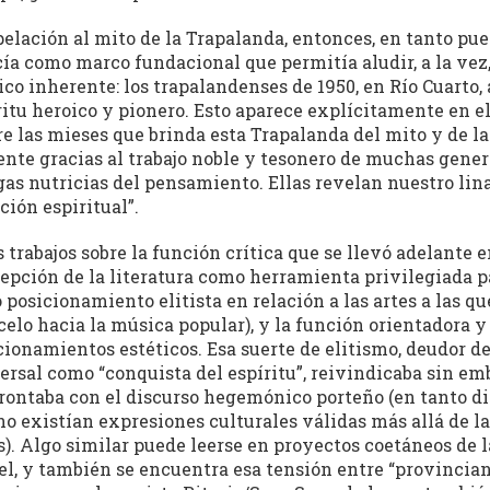
pelación al mito de la Trapalanda, entonces, en tanto puer
cía como marco fundacional que permitía aludir, a la vez,
ico inherente: los trapalandenses de 1950, en Río Cuarto
ritu heroico y pionero. Esto aparece explícitamente en el 
re las mieses que brinda esta Trapalanda del mito y de la
ente gracias al trabajo noble y tesonero de muchas gene
gas nutricias del pensamiento. Ellas revelan nuestro lin
ción espiritual”.
s trabajos sobre la función crítica que se llevó adelante 
epción de la literatura como herramienta privilegiada par
o posicionamiento elitista en relación a las artes a las qu
ecelo hacia la música popular), y la función orientadora 
cionamientos estéticos. Esa suerte de elitismo, deudor de
ersal como “conquista del espíritu”, reivindicaba sin em
rontaba con el discurso hegemónico porteño (en tanto di
no existían expresiones culturales válidas más allá de
s). Algo similar puede leerse en proyectos coetáneos de 
el, y también se encuentra esa tensión entre “provincian