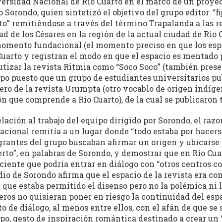
ersidad Nacional de Río Cuarto en el marco de un proyec
o Sorondo, quien sintetizó el objetivo del grupo editor: “f
to” remitiéndose a través del término Trapalanda a las 
ad de los Césares en la región de la actual ciudad de Río C
omento fundacional (el momento preciso en que los españ
Cuarto y registran el modo en que el espacio es mentado p
utizar la revista Ritmia como “Soco Soco” (también prese
po puesto que un grupo de estudiantes universitarios pub
ro de la revista Urumpta (otro vocablo de origen indíge
ón que comprende a Río Cuarto), de la cual se publicaron
elación al trabajo del equipo dirigido por Sorondo, el ra
acional remitía a un lugar donde “todo estaba por hacers
grantes del grupo buscaban afirmar un origen y ubicarse 
erto”, en palabras de Sorondo, y demostrar que en Río Cu
eciente que podría entrar en diálogo con “otros centros co
dio de Sorondo afirma que el espacio de la revista era c
l que estaba permitido el disenso pero no la polémica ni 
eros no quisieran poner en riesgo la continuidad del espa
to de diálogo, al menos entre ellos, con el afán de que se
po, gesto de inspiración romántica destinado a crear un “