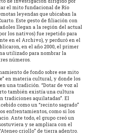
to de investigación dirigido por
ijar el mito fundacional de Río
remotas leyendas que ubicaban la
uarto. Este gesto de filiación con
oles llegan a la región del actual
or los nativos) fue repetido para
nte en el Archivo), y perduró en el
licaron, en el año 2000, el primer
na utilizado para nombrar la
 tres números.
zonamiento de fondo sobre ese mito
e” en materia cultural, y donde los
en una tradición. “Dotar de voz al
arto también existía una cultura
n tradiciones aquilatadas”. El
oncebido como un “recinto sagrado”
los enfrentamientos, como si los
cio. Ante todo, el grupo creó un
 sostuviera y se ampliara con el
Ateneo criollo” de tierra adentro.