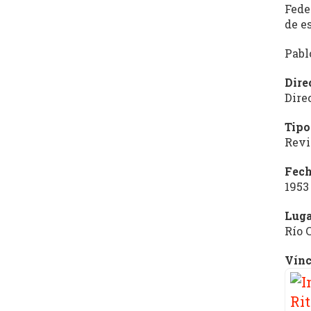
Fede
de e
Pabl
Dire
Dire
Tipo
Revi
Fech
1953
Luga
Río 
Vínc