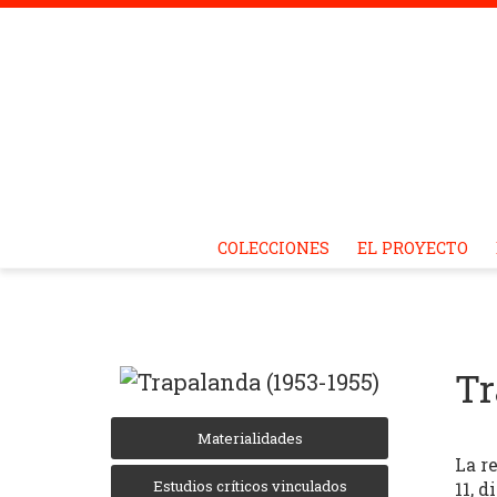
Revistas
Skip
COLECCIONES
EL PROYECTO
to
content
Culturales
Tr
de
Materialidades
La r
Estudios críticos vinculados
11, 