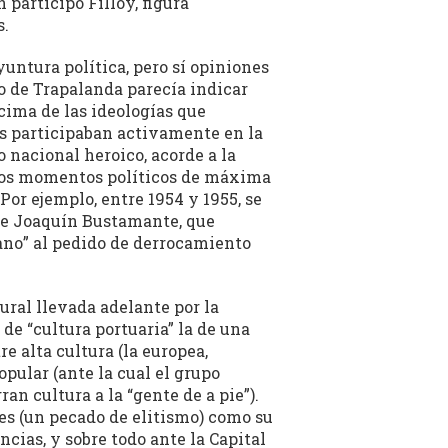
 participó Filloy, figura
s.
untura política, pero sí opiniones
to de Trapalanda parecía indicar
cima de las ideologías que
nes participaban activamente en la
nacional heroico, acorde a la
n los momentos políticos de máxima
Por ejemplo, entre 1954 y 1955, se
 de Joaquín Bustamante, que
ano” al pedido de derrocamiento
tural llevada adelante por la
de “cultura portuaria” la de una
re alta cultura (la europea,
pular (ante la cual el grupo
an cultura a la “gente de a pie”).
es (un pecado de elitismo) como su
incias, y sobre todo ante la Capital