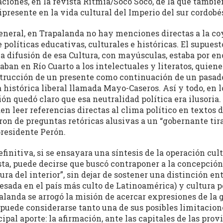
aciones, en la revista Ritmia/Soco Soco, de la que también
presente en la vida cultural del Imperio del sur cordobé
eneral, en Trapalanda no hay menciones directas a la coy
e políticas educativas, culturales e históricas. El supues
la difusión de esa Cultura, con mayúsculas, estaba por en
aban en Río Cuarto a los intelectuales y literatos, quie
trucción de un presente como continuación de un pasado 
a histórica liberal llamada Mayo-Caseros. Así y todo, e
ión quedó claro que esa neutralidad política era ilusoria. 
en leer referencias directas al clima político en textos
ron de preguntas retóricas alusivas a un “gobernante tir
presidente Perón.
efinitiva, si se ensayara una síntesis de la operación cul
sta, puede decirse que buscó contraponer a la concepción 
ura del interior”, sin dejar de sostener una distinción ent
esada en el país más culto de Latinoamérica) y cultura po
alanda se arrogó la misión de acercar expresiones de la gr
 puede considerarse tanto una de sus posibles limitacion
ipal aporte: la afirmación, ante las capitales de las prov