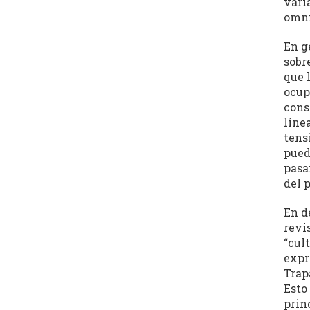
vari
omni
En g
sobr
que 
ocup
cons
líne
tens
pued
pasa
del 
En d
revi
“cult
expr
Trap
Esto
princ