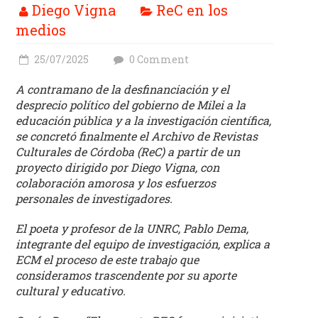
(REC)
Diego Vigna
ReC en los
medios
El
Archivo
25/07/2025
0 Comment
de
Revistas
A contramano de la desfinanciación y el
desprecio político del gobierno de Milei a la
Culturales
educación pública y a la investigación científica,
de
se concretó finalmente el Archivo de Revistas
Córdoba
Culturales de Córdoba (ReC) a partir de un
tiene
proyecto dirigido por Diego Vigna, con
como
colaboración amorosa y los esfuerzos
objetivo
personales de investigadores.
central
la
El poeta y profesor de la UNRC, Pablo Dema,
recuperación,
integrante del equipo de investigación, explica a
clasificación,
ECM el proceso de este trabajo que
consideramos trascendente por su aporte
domiciliación
cultural y educativo.
digital
y