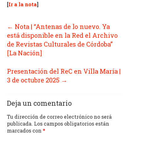
[
Ir a la nota
]
la
literatura,
la
←
Nota | “Antenas de lo nuevo. Ya
política,
está disponible en la Red el Archivo
las
de Revistas Culturales de Córdoba”
artes
y
[La Nación]
la
producción
Presentación del ReC en Villa María |
intelectual
3 de octubre 2025
→
en
sus
distintas
Deja un comentario
manifestaciones.
Tu dirección de correo electrónico no será
publicada.
Los campos obligatorios están
marcados con
*