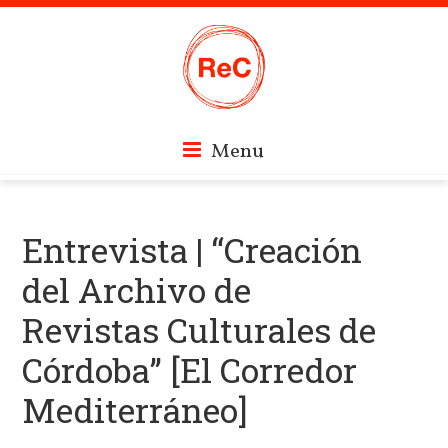
Skip
Revistas
Menu
to
content
Culturales
Entrevista | “Creación
del Archivo de
de
Revistas Culturales de
Córdoba
Córdoba” [El Corredor
Mediterráneo]