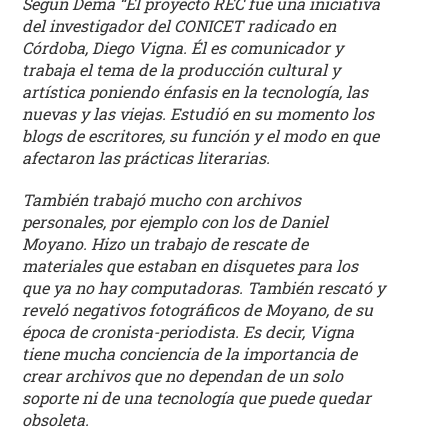
Según Dema “El proyecto REC fue una iniciativa
estudio
del investigador del CONICET radicado en
crítico
Córdoba, Diego Vigna. Él es comunicador y
de
trabaja el tema de la producción cultural y
las
artística poniendo énfasis en la tecnología, las
publicaciones
nuevas y las viejas. Estudió en su momento los
periódicas
blogs de escritores, su función y el modo en que
de
afectaron las prácticas literarias.
la
También trabajó mucho con archivos
provincia
personales, por ejemplo con los de Daniel
(con
Moyano. Hizo un trabajo de rescate de
énfasis
materiales que estaban en disquetes para los
en
que ya no hay computadoras. También rescató y
la
reveló negativos fotográficos de Moyano, de su
producción
época de cronista-periodista. Es decir, Vigna
independiente)
tiene mucha conciencia de la importancia de
dedicadas
crear archivos que no dependan de un solo
a
soporte ni de una tecnología que puede quedar
obsoleta.
la
cultura,